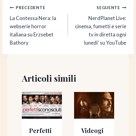
Navigazione
PRECEDENTE
SEGUENTE
La Contessa Nera: la
NerdPlanet Live:
articoli
webserie horror
cinema, fumetti e serie
italiana su Erzsebet
tv in diretta ogni
Bathory
lunedi’ su YouTube
Articoli simili
Perfetti
Videogi