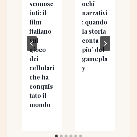
sconosc
ochi
iuti: il
narrativi
a
film
: quando
italiano
la storia
sul
conta
o
gioco
piu’ del
dei
gamepla
cellulari
y
i
che ha
conquis
tato il
n
mondo