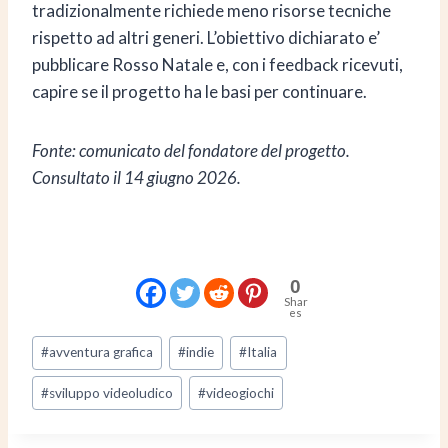
tradizionalmente richiede meno risorse tecniche
rispetto ad altri generi. L’obiettivo dichiarato e’
pubblicare Rosso Natale e, con i feedback ricevuti,
capire se il progetto ha le basi per continuare.
Fonte: comunicato del fondatore del progetto.
Consultato il 14 giugno 2026.
0
Shar
es
Tag
#
avventura grafica
#
indie
#
Italia
articolo:
#
sviluppo videoludico
#
videogiochi