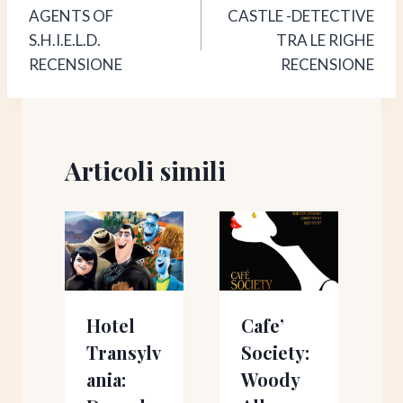
AGENTS OF
CASTLE -DETECTIVE
articoli
S.H.I.E.L.D.
TRA LE RIGHE
RECENSIONE
RECENSIONE
Articoli simili
Hotel
Cafe’
a
Transylv
Society:
ania:
Woody