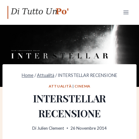
Salta
al
contenuto
Home
/
Attualità
/
INTERSTELLAR RECENSIONE
ATTUALITÀ
|
CINEMA
INTERSTELLAR
RECENSIONE
Di
Julien Clement
26 Novembre 2014