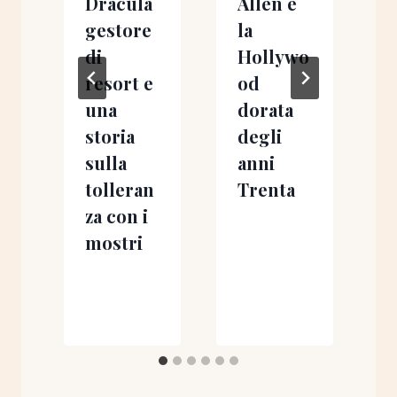
Dracula
Allen e
l
gestore
la
di
Hollywo
s
resort e
od
una
dorata
l
storia
degli
sulla
anni
tolleran
Trenta
za con i
mostri