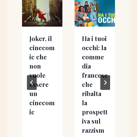
Joker, il
Ha i tuoi
cinecom
occhi: la
ic che
comme
non
dia
t
vuole
francese
essere
che
un
ribalta
cinecom
la
v
ic
prospett
iva sul
d
razzism