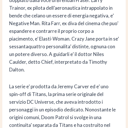
doppiato dalla voce di Brendan Fraser. Larry
Trainor, ex pilota dell’aeronautica intrappolato in
bende che celano un essere di energia negativa, e’
Negative Man. Rita Farr, ex diva del cinema che puo’
espandere e contrarre il proprio corpo a
piacimento, e’ Elasti-Woman. Crazy Jane porta in se’
sessantaquattro personalita’ distinte, ognuna con
un potere diverso. A guidarli e’ il dottor Niles
Caulder, detto Chief, interpretato da Timothy
Dalton.
La serie e’ prodotta da Jeremy Carver ed e’ uno
spin-off di Titans, la prima serie originale del
servizio DC Universe, che aveva introdotto i
personaggi in un episodio dedicato. Nonostante le
origini comuni, Doom Patrol si svolge in una
continuita’ separata da Titans e ha costruito nel