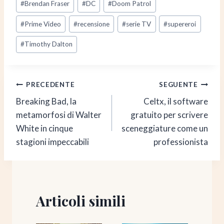
#
Brendan Fraser
#
DC
#
Doom Patrol
articolo:
#
Prime Video
#
recensione
#
serie TV
#
supereroi
#
Timothy Dalton
Navigazione
PRECEDENTE
SEGUENTE
Breaking Bad, la
Celtx, il software
articoli
metamorfosi di Walter
gratuito per scrivere
White in cinque
sceneggiature come un
stagioni impeccabili
professionista
Articoli simili