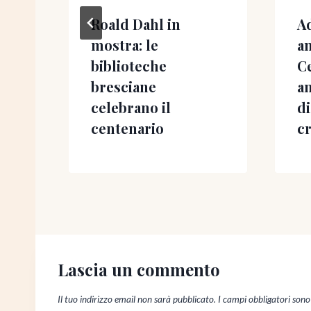
 la
Roald Dahl in
Ad
na
mostra: le
an
e
biblioteche
Ce
a
bresciane
a
celebrano il
di
centenario
cr
Lascia un commento
Il tuo indirizzo email non sarà pubblicato.
I campi obbligatori son