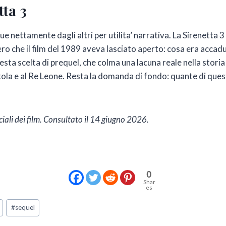
tta 3
ue nettamente dagli altri per utilita’ narrativa. La Sirenetta 
tero che il film del 1989 aveva lasciato aperto: cosa era accad
a scelta di prequel, che colma una lacuna reale nella storia or
ntola e al Re Leone. Resta la domanda di fondo: quante di que
ali dei film. Consultato il 14 giugno 2026.
0
Shar
es
#
sequel