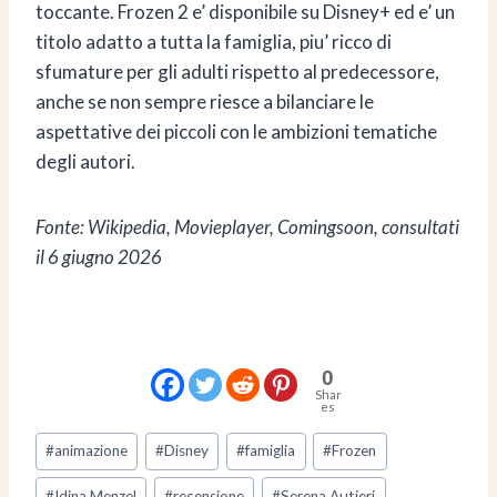
toccante. Frozen 2 e’ disponibile su Disney+ ed e’ un
titolo adatto a tutta la famiglia, piu’ ricco di
sfumature per gli adulti rispetto al predecessore,
anche se non sempre riesce a bilanciare le
aspettative dei piccoli con le ambizioni tematiche
degli autori.
Fonte: Wikipedia, Movieplayer, Comingsoon, consultati
il 6 giugno 2026
0
Shar
es
Tag
#
animazione
#
Disney
#
famiglia
#
Frozen
articolo:
#
Idina Menzel
#
recensione
#
Serena Autieri