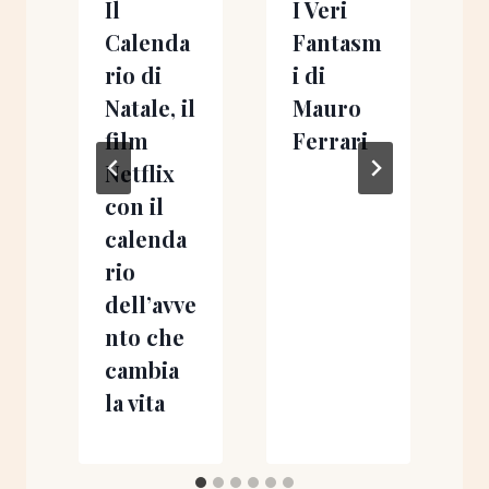
Il
I Veri
T
Calenda
Fantasm
rio di
i di
S
Natale, il
Mauro
film
Ferrari
Netflix
con il
calenda
rio
dell’avve
nto che
cambia
la vita